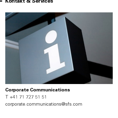
Kontakt & Services
Corporate Communications
T
+41 71 727 51 51
c‌o‌r‌p‌o‌r‌a‌t‌e‌.c‌o‌m‌m‌u‌n‌i‌c‌a‌t‌i‌o‌n‌s‌@s‌f‌s‌.c‌o‌m‌