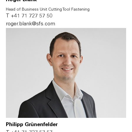
Head of Business Unit Cutting Tool Fastening
T
+41 71 727 57 50
r‌o‌g‌e‌r‌.b‌l‌a‌n‌k‌@s‌f‌s‌.c‌o‌m‌
Philipp Grünenfelder