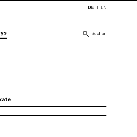
DE
I
EN
rys
Suchen
ikate