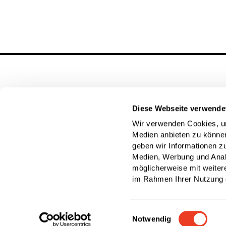
Diese Webseite verwende
Wir verwenden Cookies, um
Allgemeine Anfragen
Medien anbieten zu können
geben wir Informationen z
Kontakt
Medien, Werbung und Analy
möglicherweise mit weiter
im Rahmen Ihrer Nutzung 
Einwilligungsauswahl
Impressum
Datenschutz
Cookiee
Notwendig