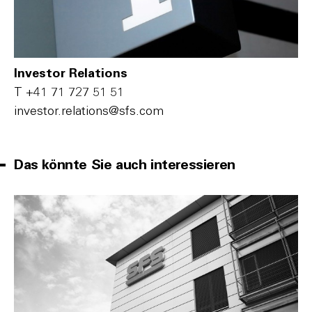
Investor Relations
T
+41 71 727 51 51
i‌n‌v‌e‌s‌t‌o‌r‌.r‌e‌l‌a‌t‌i‌o‌n‌s‌@s‌f‌s‌.c‌o‌m‌
Das könnte Sie auch interessieren