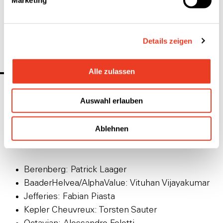
Marketing
38’900’000 Namenaktien zum Nennwert von je
CHF 0.10
Details zeigen
Alle zulassen
Analysten
Auswahl erlauben
Finanzanalysten der folgenden Institute verfolgen
die Aktivitäten der
SFS Group
und erstellen
unabhängige Finanzstudien (in alphabetischer
Ablehnen
Reihenfolge):
Berenberg: Patrick Laager
BaaderHelvea/AlphaValue: Vituhan Vijayakumar
Jefferies: Fabian Piasta
Kepler Cheuvreux: Torsten Sauter