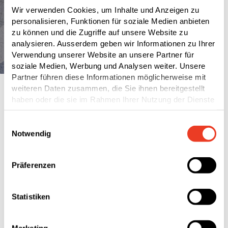
Wir verwenden Cookies, um Inhalte und Anzeigen zu
personalisieren, Funktionen für soziale Medien anbieten
zu können und die Zugriffe auf unsere Website zu
analysieren. Ausserdem geben wir Informationen zu Ihrer
Verwendung unserer Website an unsere Partner für
soziale Medien, Werbung und Analysen weiter. Unsere
Partner führen diese Informationen möglicherweise mit
weiteren Daten zusammen, die Sie ihnen bereitgestellt
Seit dem 7. Mai 2014 sind die Aktien der SFS
haben oder die sie im Rahmen Ihrer Nutzung der Dienste
Group an der SIX Swiss Exchange kotiert.
gesammelt haben.
Einwilligungsauswahl
Notwendig
Kotierung: SIX Swiss Exchange (International
Reporting Standard)
Präferenzen
Tickersymbol: SFSN
Schweizer Aktiennummer (Valorennummer):
23.922.930
Statistiken
ISIN: CH 023 922930 2
Aktienkapital: CHF 3’890’000 eingeteilt in