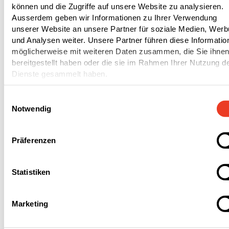
können und die Zugriffe auf unsere Website zu analysieren.
österreichischen Bauindustrie und ihr
Ausserdem geben wir Informationen zu Ihrer Verwendung
Leistungsangebot im Bereich Flachdach. Zudem
unserer Website an unsere Partner für soziale Medien, Wer
eröffnet die Akquisition internationales
und Analysen weiter. Unsere Partner führen diese Informatio
möglicherweise mit weiteren Daten zusammen, die Sie ihne
Wachstumspotenzial für die Produktlösungen der
bereitgestellt haben oder die sie im Rahmen Ihrer Nutzung d
Harald Zahn GmbH.
Dienste gesammelt haben.
Das Unternehmen bleibt in Wiesloch ansässig und
Einwilligungsauswahl
Notwendig
wird Teil des Segments Fastening Systems, das
mechanische Befestigungssysteme für die
Bauindustrie herstellt.
Präferenzen
Statistiken
Zu dieser Medienmitteilung als PDF-
Marketing
Datei
PDF
|
112.55 KB