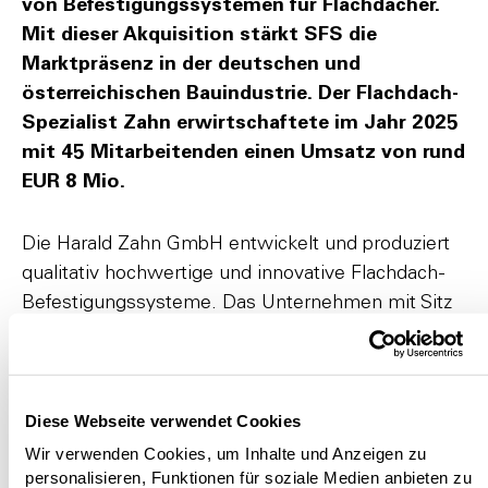
von Befestigungssystemen für Flachdächer.
Mit dieser Akquisition stärkt SFS die
Marktpräsenz in der deutschen und
österreichischen Bauindustrie. Der Flachdach-
Spezialist Zahn erwirtschaftete im Jahr 2025
mit 45 Mitarbeitenden einen Umsatz von rund
EUR 8 Mio.
Die Harald Zahn GmbH entwickelt und produziert
qualitativ hochwertige und innovative Flachdach-
Befestigungssysteme. Das Unternehmen mit Sitz
in Wiesloch (Deutschland) wurde 1981 gegründet
und erwirtschaftete im Jahr 2025 mit 45
Mitarbeitenden einen Umsatz von rund EUR 8 Mio.
Diese Webseite verwendet Cookies
Mit dem Erwerb des Unternehmens erweitert SFS
Wir verwenden Cookies, um Inhalte und Anzeigen zu
personalisieren, Funktionen für soziale Medien anbieten zu
ihren Marktzugang in der deutschen und