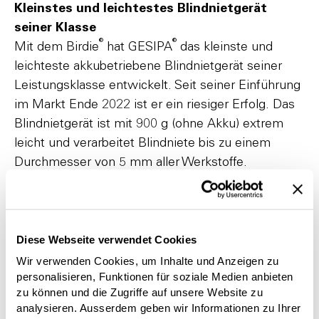
Kleinstes und leichtestes Blindnietgerät
seiner Klasse
®
®
Mit dem Birdie
hat GESIPA
das kleinste und
leichteste akkubetriebene Blindnietgerät seiner
Leistungsklasse entwickelt. Seit seiner Einführung
im Markt Ende 2022 ist er ein riesiger Erfolg. Das
Blindnietgerät ist mit 900 g (ohne Akku) extrem
leicht und verarbeitet Blindniete bis zu einem
Durchmesser von 5 mm aller Werkstoffe.
Mithilfe der farbig gekennzeichneten Mundstücke
ist die passende Zuordnung zum verwendeten
Diese Webseite verwendet Cookies
Blindniet ein Kinderspiel. Auch das Wechseln der
Mundstücke geschieht effizient, denn es wird kein
Wir verwenden Cookies, um Inhalte und Anzeigen zu
personalisieren, Funktionen für soziale Medien anbieten
Werkzeug dafür benötigt. Um grösstmögliche
zu können und die Zugriffe auf unsere Website zu
Freiheit zu gewährleisten, Ressourcen zu schonen
analysieren. Ausserdem geben wir Informationen zu Ihrer
®
und Kosten zu sparen, haben wir den Birdie
in das