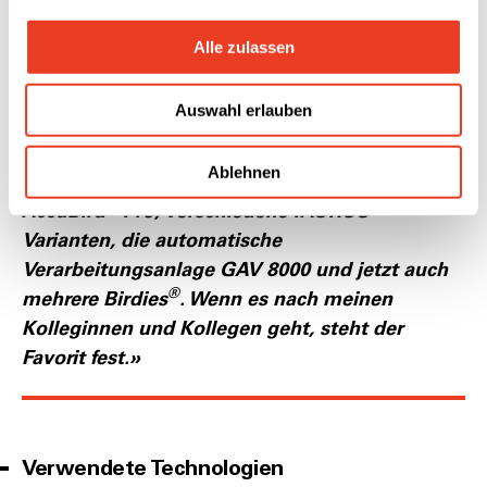
und jeden Winkel. Durch die Gewichtsersparnis
gegenüber anderen Geräten bietet uns dies
Alle zulassen
einen echten Mehrwert, denn das geringe
Gewicht erleichtert uns das Setzen von
Auswahl erlauben
tausenden Nieten pro Tag enorm. Die TROX
GmbH hat seit vielen Jahren verschiedenste
Ablehnen
Blindnietgeräte im Einsatz, darunter den
®
®
AccuBird
Pro, verschiedene TAURUS
-
Varianten, die automatische
Verarbeitungsanlage GAV 8000 und jetzt auch
®
mehrere Birdies
. Wenn es nach meinen
Kolleginnen und Kollegen geht, steht der
Favorit fest.»
Verwendete Technologien