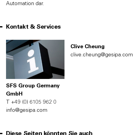
Automation dar.
Kontakt & Services
Clive Cheung
c‌l‌i‌v‌e‌.c‌h‌e‌u‌n‌g‌@g‌e‌s‌i‌p‌a‌.c‌o‌m‌
SFS Group Germany
GmbH
T
+49 (0) 6105 962 0
i‌n‌f‌o‌@g‌e‌s‌i‌p‌a‌.c‌o‌m‌
Diese Seiten könnten Sie auch