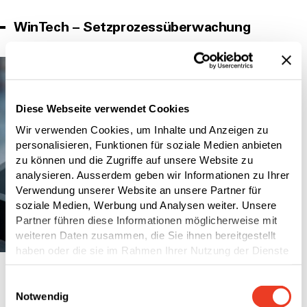
WinTech – Setzprozessüberwachung
Diese Webseite verwendet Cookies
Wir verwenden Cookies, um Inhalte und Anzeigen zu
personalisieren, Funktionen für soziale Medien anbieten
zu können und die Zugriffe auf unsere Website zu
analysieren. Ausserdem geben wir Informationen zu Ihrer
Verwendung unserer Website an unsere Partner für
soziale Medien, Werbung und Analysen weiter. Unsere
Partner führen diese Informationen möglicherweise mit
weiteren Daten zusammen, die Sie ihnen bereitgestellt
haben oder die sie im Rahmen Ihrer Nutzung der Dienste
gesammelt haben.
Mit den prozessüberwachten Setzwerkzeugen
Einwilligungsauswahl
Notwendig
kann bei der Fertigung von kritischen Bauteilen