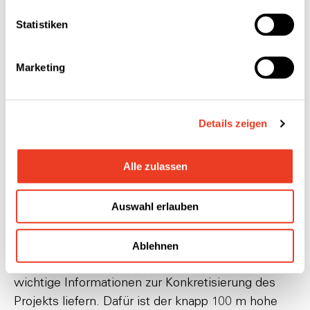
Statistiken
Marketing
Details zeigen
Während der einjährigen Messkampagne werden Daten zu
Alle zulassen
Wind, Temperatur und Luftfeuchtigkeit erhoben.
Auswahl erlauben
Windmessmast liefert wichtige Ergebnisse
Der Windmessmast wurde am 27. Juli 2022 auf
dem Firmengelände in Heerbrugg aufgestellt und
Ablehnen
wird während einer einjährigen Messkampagne
wichtige Informationen zur Konkretisierung des
Projekts liefern. Dafür ist der knapp 100 m hohe