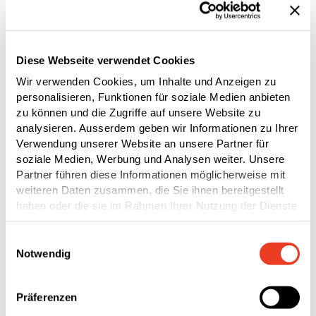
Schweiz selbst herzustellen. Weitere 10% der
Energieproduktion sollen in den nächsten Jahren
durch den Einsatz von zusätzlichen
Diese Webseite verwendet Cookies
Photovoltaikanlagen an weiteren Schweizer
Wir verwenden Cookies, um Inhalte und Anzeigen zu
Standorten gewonnen werden, sodass SFS
personalisieren, Funktionen für soziale Medien anbieten
zukünftig rund 30% der benötigten Energie in der
zu können und die Zugriffe auf unsere Website zu
Schweiz unabhängig und erneuerbar produzieren
analysieren. Ausserdem geben wir Informationen zu Ihrer
könnte. Gemäss umfassenden Vorabklärungen ist
Verwendung unserer Website an unsere Partner für
soziale Medien, Werbung und Analysen weiter. Unsere
der Standort im Industriegebiet in Heerbrugg
Partner führen diese Informationen möglicherweise mit
prädestiniert für den Bau einer Windenergieanlage.
weiteren Daten zusammen, die Sie ihnen bereitgestellt
Als Teil des Auflageverfahrens werden die
haben oder die sie im Rahmen Ihrer Nutzung der Dienste
konkreten Verhältnisse am geplanten Standort jetzt
gesammelt haben.
mithilfe eines Windmessmasts überprüft.
Einwilligungsauswahl
Notwendig
Präferenzen