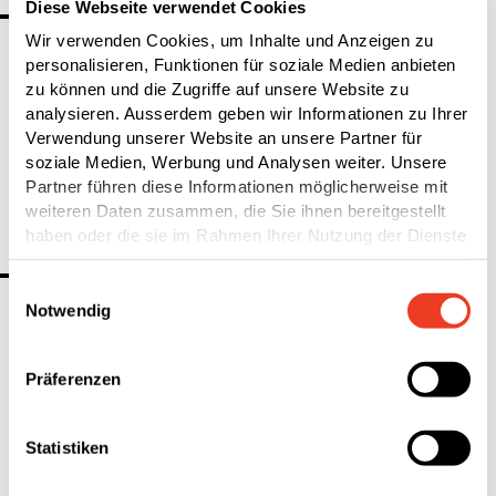
Diese Webseite verwendet Cookies
Frankreich
Wir verwenden Cookies, um Inhalte und Anzeigen zu
personalisieren, Funktionen für soziale Medien anbieten
zu können und die Zugriffe auf unsere Website zu
analysieren. Ausserdem geben wir Informationen zu Ihrer
HECO France SARL
T
+33 565 419 192
2025, route des Garrigues
Verwendung unserer Website an unsere Partner für
heco-schrauben.fr
46300 Saint-Projet
soziale Medien, Werbung und Analysen weiter. Unsere
c‌o‌n‌t‌a‌c‌t‌-f‌r‌a‌n‌c‌e‌@h‌e‌c‌o‌.f‌r‌
Partner führen diese Informationen möglicherweise mit
weiteren Daten zusammen, die Sie ihnen bereitgestellt
haben oder die sie im Rahmen Ihrer Nutzung der Dienste
gesammelt haben.
Rumänien
Einwilligungsauswahl
Notwendig
HECO-Schrauben SRL
T
+40 769 223 256
Präferenzen
Strada Laminoriştilor 159
heco-schrauben.de
405100 Câmpia Turzii
Statistiken