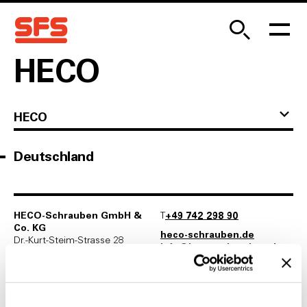
HECO
HECO
Deutschland
HECO-Schrauben GmbH &
T
+49 742 298 90
Co. KG
heco-schrauben.de
Dr.-Kurt-Steim-Strasse 28
i‌n‌f‌o‌@h‌e‌c‌o‌-s‌c‌h‌r‌a‌u‌b‌e‌n‌.d‌e‌
78713 Schramberg