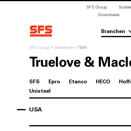
SFS Group
Sustain
Downloads
Branchen
SFS Group
Standorte
T&M
Truelove & Macl
SFS
Epro
Etanco
HECO
Hof
Unisteel
USA