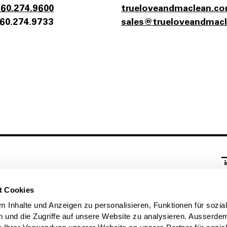
860.274.9600
trueloveandmaclean.c
60.274.9733
s‌a‌l‌e‌s‌@t‌r‌u‌e‌l‌o‌v‌e‌a‌n‌d‌m‌a‌c‌
M
t Cookies
Bl
 Inhalte und Anzeigen zu personalisieren, Funktionen für sozia
 und die Zugriffe auf unsere Website zu analysieren. Ausserde