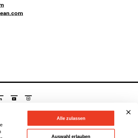
om
l‌e‌a‌n‌.c‌o‌m‌
linkedin
youtube
instagram
ailingliste
Alle zulassen
eiben Sie informiert!
le
m
In Mailingliste eintragen
Auswahl erlauben