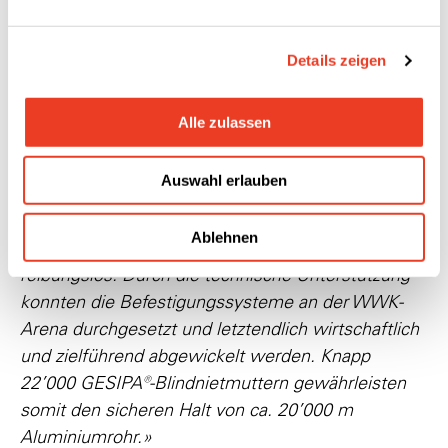
Blindnietmuttern gewährleistet werden.
Details zeigen
Alle zulassen
Michael Skopp, Technischer Leiter
Auswahl erlauben
der Roschmann Group, über die
®
Zusammenarbeit mit GESIPA
:
Ablehnen
«Die Zusammenarbeit mit GESIPA® verlief
reibungslos. Durch die technische Unterstützung
konnten die Befestigungssysteme an der WWK‐
Arena durchgesetzt und letztendlich wirtschaftlich
und zielführend abgewickelt werden. Knapp
22’000 GESIPA®‐Blindnietmuttern gewährleisten
somit den sicheren Halt von ca. 20’000 m
Aluminiumrohr.»